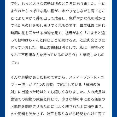
でも、もっと大きな感動は別のところにありました。土に
まかれたちっぽけな黒い種が、水やりをしながら育てるこ
とによりやがて芽を出して成長し、色鮮やかな花を咲かせ
て私たちの目を楽しませてくれるのです。毎年律義に同じ
時期に花を咲かせる植物を見て、祖母がよく「おまえと違
って植物はちゃんと同じことを続けるよ」と皮肉交じりに
言っていました。祖母の嫌味は別として、私は「植物って
なんて不思議な力を持っているのだろう」と感嘆したもの
です。
そんな経験があったものですから、スティーブン・R・コ
ヴィー博士が『7つの習慣』で紹介している「農場の法
則」に出逢った時はとても嬉しくなりました。人の成長は
農場での穀物の成長と同じで、小さな種の中にある無限の
可能性を開花させるためにはよく耕された土に種をまき、
水や肥料を欠かさず、雑草を取りながら時間をかけて育て